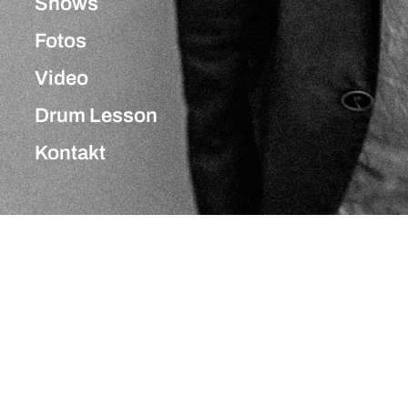
Shows
Fotos
Video
Drum Lesson
Kontakt
Neueste Musik
Meet in the Middle
Meet in the Middle
TEILEN