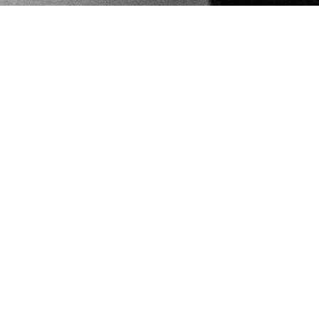
Fotos
Video
Drum Lesson
Kontakt
Schlagzeugunterricht & Workshops
Egal ob Anfänger, Fortgeschrittene oder Profi – hier bekommst
du maßgeschneiderten Schlagzeugunterricht, der genau auf
dein Level und deine musikalischen Ziele abgestimmt ist.
Was du lernen kannst:
🎵 Elementare Grundlagen & Spieltechnik – für einen soliden
und kreativen Sound.
🥁 Grooves aus allen Stilistiken – Rock, Pop, Hip-Hop, Funk,